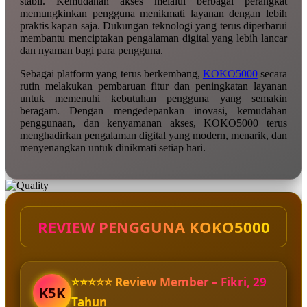
stabil. Kemudahan akses melalui berbagai perangkat
memungkinkan pengguna menikmati layanan dengan lebih
praktis kapan saja. Dukungan teknologi yang terus diperbarui
membantu menciptakan pengalaman digital yang lebih lancar
dan nyaman bagi para pengguna.
Sebagai platform yang terus berkembang,
KOKO5000
secara
rutin melakukan pembaruan fitur dan peningkatan layanan
untuk memenuhi kebutuhan pengguna yang semakin
beragam. Dengan mengedepankan inovasi, kemudahan
penggunaan, dan kenyamanan akses, KOKO5000 terus
menghadirkan pengalaman digital yang modern, menarik, dan
menyenangkan untuk dinikmati setiap hari.
REVIEW PENGGUNA KOKO5000
⭐⭐⭐⭐⭐ Review Member – Fikri, 29
K5K
Tahun