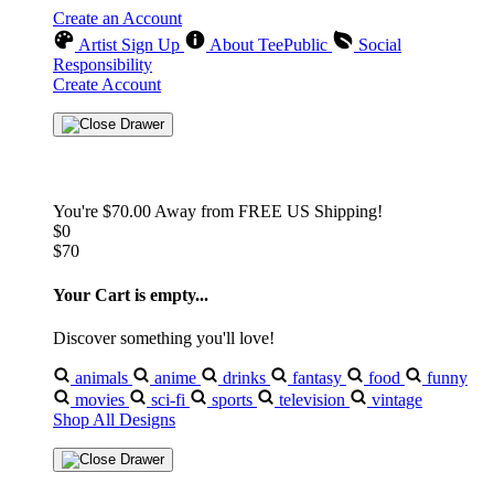
Create an Account
Artist Sign Up
About TeePublic
Social
Responsibility
Create Account
Cart Preview (0)
You're
$70.00
Away from
FREE US Shipping!
$0
$70
Your Cart is empty...
Discover something you'll love!
animals
anime
drinks
fantasy
food
funny
movies
sci-fi
sports
television
vintage
Shop All Designs