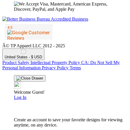
Â© TP Apparel LLC 2012 - 2025
United States - $ USD
Product Safety
Intellectual Property Policy
CA: Do Not Sell My
Personal Information
Privacy Policy
Terms
Welcome Guest!
Log In
Sign Up
Create an account to save your favorite designs for viewing
anytime, on any device.