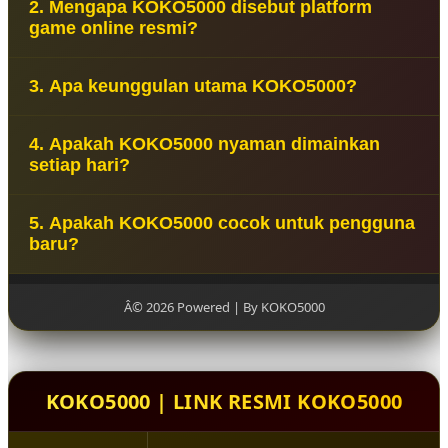
2. Mengapa KOKO5000 disebut platform
dirancang untuk memberikan pengalaman hiburan
game online resmi?
digital yang nyaman, praktis, dan mudah diakses
setiap hari. Dengan tampilan modern serta fitur
KOKO5000 disebut sebagai platform game online
yang sederhana, KOKO5000 cocok digunakan oleh
3. Apa keunggulan utama KOKO5000?
resmi karena menghadirkan layanan yang tertata,
member yang ingin menikmati permainan online
memiliki sistem yang stabil, serta mengutamakan
dengan suasana yang lebih menyenangkan.
Keunggulan utama KOKO5000 terletak pada akses
kenyamanan pengguna. Semua fitur disusun agar
4. Apakah KOKO5000 nyaman dimainkan
yang mudah, tampilan yang responsif, pilihan
member dapat menikmati pengalaman bermain
setiap hari?
game yang beragam, serta layanan bantuan yang
dengan lebih aman, rapi, dan mudah dipahami.
siap mendukung kebutuhan member. Kombinasi
Ya, KOKO5000 dirancang agar nyaman digunakan
tersebut membuat KOKO5000 menjadi pilihan
5. Apakah KOKO5000 cocok untuk pengguna
setiap hari. Tampilan platform dibuat sederhana
menarik untuk hiburan online harian.
baru?
dan ringan sehingga pengguna dapat mengakses
fitur dengan lebih cepat, baik melalui ponsel
KOKO5000 cocok untuk pengguna baru karena
maupun perangkat lainnya.
memiliki tampilan yang mudah dipahami. Setiap
Â© 2026 Powered | By KOKO5000
menu dibuat jelas sehingga member baru dapat
menyesuaikan diri tanpa kesulitan saat mulai
menjelajahi platform.
KOKO5000 | LINK RESMI KOKO5000