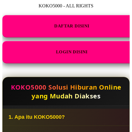
KOKO5000 - ALL RIGHTS
DAFTAR DISINI
LOGIN DISINI
KOKO5000 Solusi Hiburan Online
yang Mudah Diakses
1. Apa itu KOKO5000?
KOKO5000 adalah platform game online yang