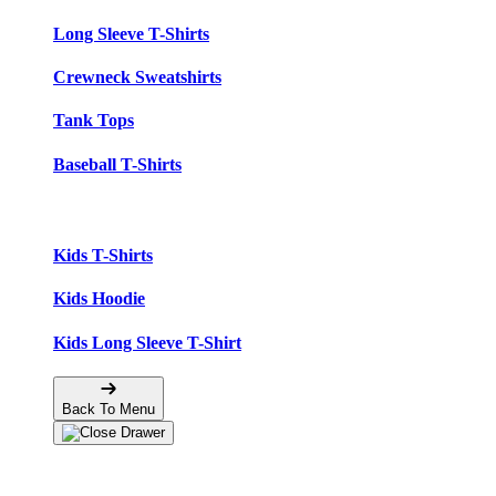
Long Sleeve T-Shirts
Crewneck Sweatshirts
Tank Tops
Baseball T-Shirts
Kids Apparel
Kids T-Shirts
Kids Hoodie
Kids Long Sleeve T-Shirt
Back To Menu
Accessories