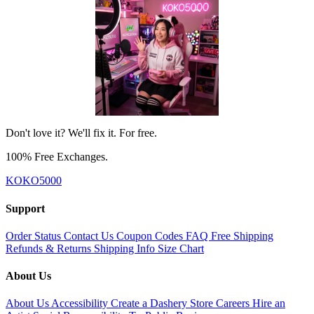
Don't love it? We'll fix it. For free.
100% Free Exchanges.
KOKO5000
Support
Order Status
Contact Us
Coupon Codes
FAQ
Free Shipping
Refunds & Returns
Shipping Info
Size Chart
About Us
About Us
Accessibility
Create a Dashery Store
Careers
Hire an